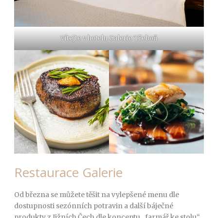
Vítejte v hotelu Galerie Třeboň
Restaurace Galerie
Od března se můžete těšit na vylepšené menu dle
dostupnosti sezónních potravin a další báječné
produkty z Jižních Čech dle konceptu „farmář ke stolu“.