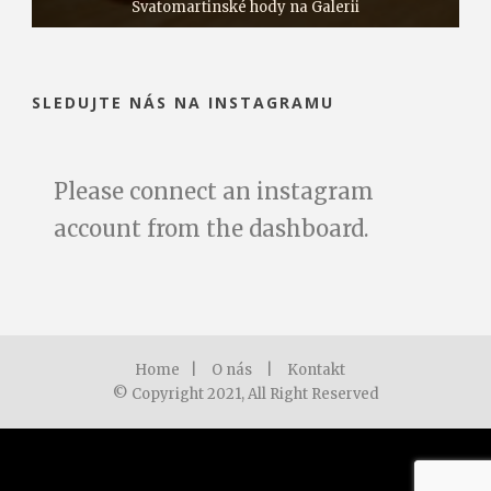
Svatomartinské hody na Galerii
Akce na Galerii
Co je nového
SLEDUJTE NÁS NA INSTAGRAMU
Please connect an instagram
account from the dashboard.
Home
|
O nás
|
Kontakt
© Copyright 2021, All Right Reserved