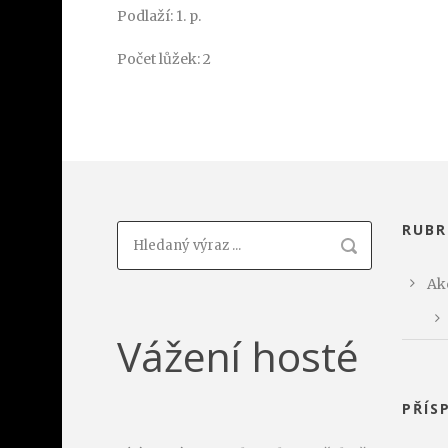
Podlaží: 1. p.
Počet lůžek: 2
RUBR
Ak
Vážení hosté
PŘÍS