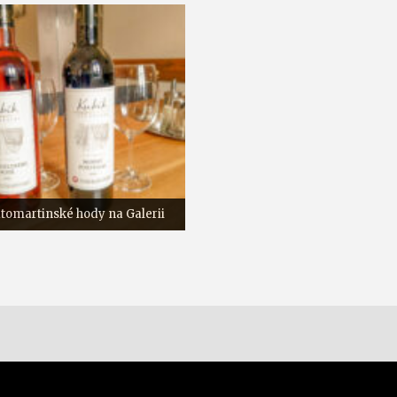
tomartinské hody na Galerii
Akce na Galerii
Co je nového