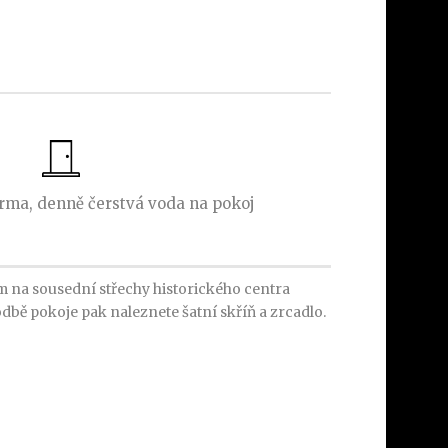
rma, denně čerstvá voda na pokoj
 na sousední střechy historického centra
odbě pokoje pak naleznete šatní skříň a zrcadlo.