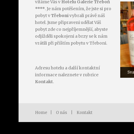
vítáme Vás v
Hotelu Galerie Třeboň
****
. Je nám potěšením, že jste si pro
pobyt v
Třeboni
vybrali právě náš
hotel. Jsme připraveni udělat Váš
pobyt zde co nejpříjemnější, abyste
odjížděli spokojeni a brzy se k nám
vrátili při příštím pobytu v Třeboni.
Adresu hotelu a další kontaktní
Sva
informace naleznete v rubrice
Kontakt
.
Home
|
O nás
|
Kontakt