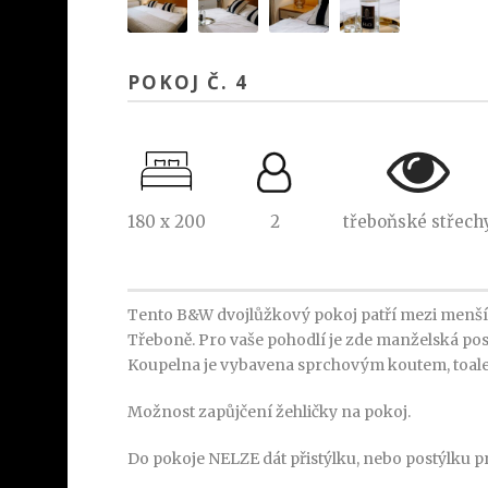
POKOJ Č. 4
180 x 200
2
třeboňské střech
Tento B&W dvojlůžkový pokoj patří mezi menší 
Třeboně. Pro vaše pohodlí je zde manželská poste
Koupelna je vybavena sprchovým koutem, toale
Možnost zapůjčení žehličky na pokoj.
Do pokoje NELZE dát přistýlku, nebo postýlku pr