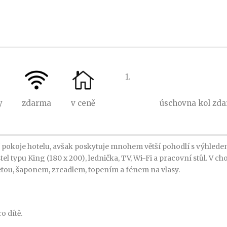
1.
y
zdarma
v ceně
úschovna kol zda
pokoje hotelu, avšak poskytuje mnohem větší pohodlí s výhledem
l typu King (180 x 200), lednička, TV, Wi-Fi a pracovní stůl. V ch
tou, šaponem, zrcadlem, topením a fénem na vlasy.
o dítě.