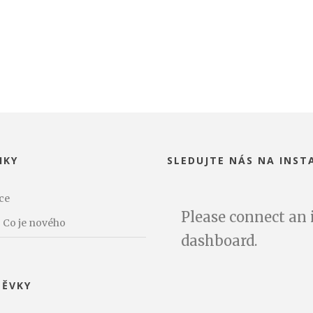
IKY
SLEDUJTE NÁS NA INS
ce
Please connect an
Co je nového
dashboard.
PĚVKY